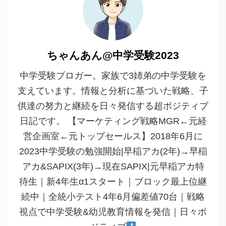
ちゃんあん@中学受験2023
中学受験ブロガー。家族で3姉弟の中学受験を
支えています。情報と分析に基づいた戦略、子
供達の努力と継続を日々発信する超ポジティブ
日記です。 【マーケティング戦略MGR←元経
営企画室←元トップセールス】2018年6月に
2023中学受験の勉強開始|早稲アカ(2年)→早稲
アカ&SAPIX(3年)→現在SAPIX|元早稲アカ特
待生｜新4年生α1スタート｜ブロック最上位継
続中｜全統小テスト4年6月偏差値70台｜戦略
視点で中学受験&幼児教育情報を発信｜日々ポ