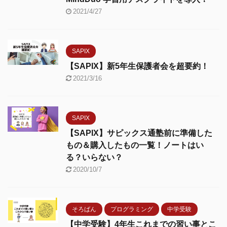
2021/4/27
SAPIX
【SAPIX】新5年生保護者会を超要約！
2021/3/16
SAPIX
【SAPIX】サピックス通塾前に準備した
もの＆購入したもの一覧！ノートはい
る？いらない？
2020/10/7
そろばん
プログラミング
中学受験
【中学受験】4年生これまでの習い事とこ