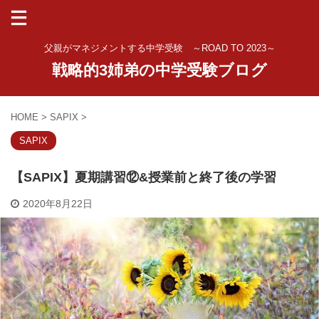
父親がマネジメントする中学受験 ～ROAD TO 2023～
戦略的3姉弟の中学受験ブログ
HOME
>
SAPIX
>
SAPIX
【SAPIX】夏期講習⑫&授業前と終了後の学習
2020年8月22日