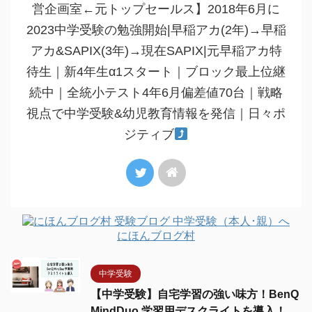
営企画室←元トップセールス】2018年6月に
2023中学受験の勉強開始|早稲アカ(2年)→早稲
アカ&SAPIX(3年)→現在SAPIX|元早稲アカ特
待生｜新4年生α1スタート｜ブロック最上位継
続中｜全統小テスト4年6月偏差値70台｜戦略
視点で中学受験&幼児教育情報を発信｜日々ポ
ジティブ
にほんブログ村
中学受験
【中学受験】自宅学習の強い味方！BenQ
MindDuo 学習用デスクライトを導入！