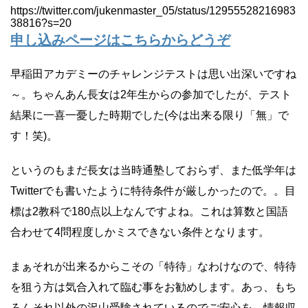
https://twitter.com/jukenmaster_05/status/12955528216983
38816?s=20
申し込みページはこちらからどうぞ
早稲田アカデミーのチャレンジテストは思い出深いですね
～。ちゃんあん長女は2年生からの参加でしたが、テスト
結果に一喜一憂した時期でした(今は出来る限り「無」で
す！笑)。
というのもまだ長女は当時通塾しておらず、また低学年は
Twitterでも書いたように特待条件が厳しかったので。。目
標は2教科で180点以上なんですよね。これは算数と国語
合わせて4問程度しかミスできない条件となります。
まぁそれが出来るからこその「特待」なわけなので、特待
を狙う方は気合入れて臨む事をお勧めします。あっ、もち
ろんそれ以外の沢山受験されているのでご安心を。情報収