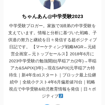
ちゃんあん@中学受験2023
中学受験ブロガー。家族で3姉弟の中学受験を
支えています。情報と分析に基づいた戦略、子
供達の努力と継続を日々発信する超ポジティブ
日記です。 【マーケティング戦略MGR←元経
営企画室←元トップセールス】2018年6月に
2023中学受験の勉強開始|早稲アカ(2年)→早稲
アカ&SAPIX(3年)→現在SAPIX|元早稲アカ特
待生｜新4年生α1スタート｜ブロック最上位継
続中｜全統小テスト4年6月偏差値70台｜戦略
視点で中学受験&幼児教育情報を発信｜日々ポ
ジティブ