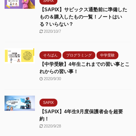
SAPIX
【SAPIX】サピックス通塾前に準備した
もの＆購入したもの一覧！ノートはい
る？いらない？
2020/10/7
そろばん
プログラミング
中学受験
【中学受験】4年生これまでの習い事とこ
れからの習い事！
2020/9/30
SAPIX
【SAPIX】4年生9月度保護者会を超要
約！
2020/9/28