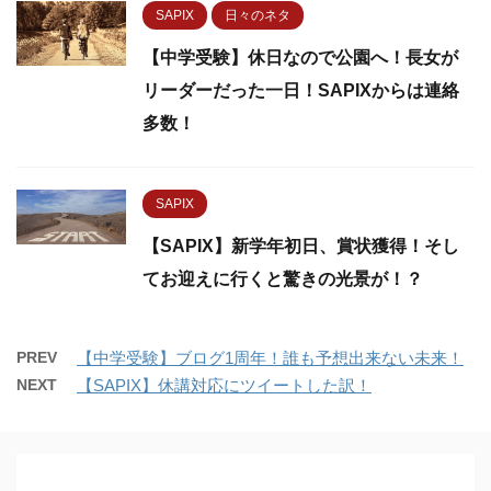
SAPIX
日々のネタ
【中学受験】休日なので公園へ！長女が
リーダーだった一日！SAPIXからは連絡
多数！
SAPIX
【SAPIX】新学年初日、賞状獲得！そし
てお迎えに行くと驚きの光景が！？
PREV
【中学受験】ブログ1周年！誰も予想出来ない未来！
NEXT
【SAPIX】休講対応にツイートした訳！