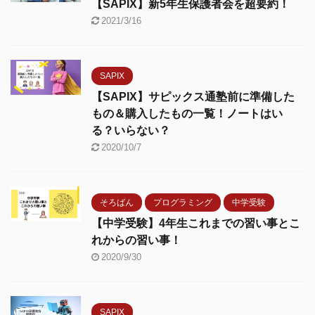
【SAPIX】新5年生保護者会を超要約！
2021/3/16
SAPIX
【SAPIX】サピックス通塾前に準備した
もの＆購入したもの一覧！ノートはい
る？いらない？
2020/10/7
そろばん
プログラミング
中学受験
【中学受験】4年生これまでの習い事とこ
れからの習い事！
2020/9/30
SAPIX