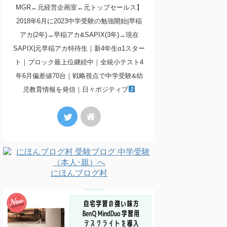
MGR←元経営企画室←元トップセールス】
2018年6月に2023中学受験の勉強開始|早稲
アカ(2年)→早稲アカ&SAPIX(3年)→現在
SAPIX|元早稲アカ特待生｜新4年生α1スター
ト｜ブロック最上位継続中｜全統小テスト4
年6月偏差値70台｜戦略視点で中学受験&幼
児教育情報を発信｜日々ポジティブ
にほんブログ村