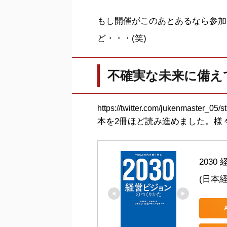
もし開催がこのあとあるなら参加
ど・・・(笑)
不確実な未来に備え
https://twitter.com/jukenmaster_0
本を2冊ほど読み進めました。様
203
(日本