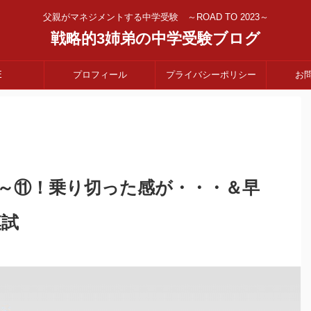
父親がマネジメントする中学受験 ～ROAD TO 2023～
戦略的3姉弟の中学受験ブログ
E
プロフィール
プライバシーポリシー
お
習⑩～⑪！乗り切った感が・・・＆早
模試