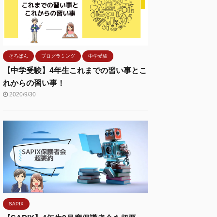
そろばん
プログラミング
中学受験
【中学受験】4年生これまでの習い事とこ
れからの習い事！
2020/9/30
SAPIX