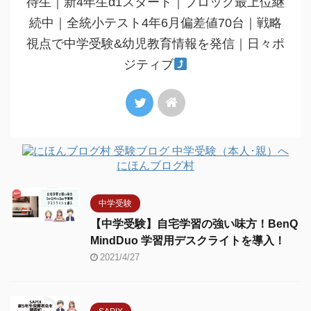
待生｜新4年生α1スタート｜ブロック最上位継
続中｜全統小テスト4年6月偏差値70台｜戦略
視点で中学受験&幼児教育情報を発信｜日々ポ
ジティブ
にほんブログ村
中学受験
【中学受験】自宅学習の強い味方！BenQ
MindDuo 学習用デスクライトを導入！
2021/4/27