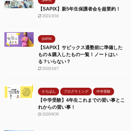
SAPIX
【SAPIX】新5年生保護者会を超要約！
2021/3/16
SAPIX
【SAPIX】サピックス通塾前に準備した
もの＆購入したもの一覧！ノートはい
る？いらない？
2020/10/7
そろばん
プログラミング
中学受験
【中学受験】4年生これまでの習い事とこ
れからの習い事！
2020/9/30