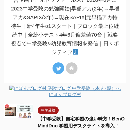
営企画室←元トップセールス】2018年6月に
2023中学受験の勉強開始|早稲アカ(2年)→早稲
アカ&SAPIX(3年)→現在SAPIX|元早稲アカ特
待生｜新4年生α1スタート｜ブロック最上位継
続中｜全統小テスト4年6月偏差値70台｜戦略
視点で中学受験&幼児教育情報を発信｜日々ポ
ジティブ
にほんブログ村
中学受験
【中学受験】自宅学習の強い味方！BenQ
MindDuo 学習用デスクライトを導入！