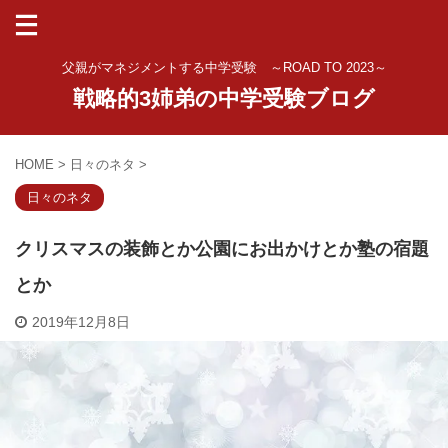
父親がマネジメントする中学受験 ～ROAD TO 2023～
戦略的3姉弟の中学受験ブログ
HOME
>
日々のネタ
>
日々のネタ
クリスマスの装飾とか公園にお出かけとか塾の宿題
とか
2019年12月8日