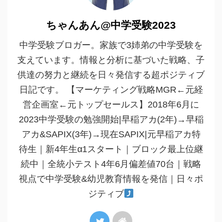
ちゃんあん@中学受験2023
中学受験ブロガー。家族で3姉弟の中学受験を
支えています。情報と分析に基づいた戦略、子
供達の努力と継続を日々発信する超ポジティブ
日記です。 【マーケティング戦略MGR←元経
営企画室←元トップセールス】2018年6月に
2023中学受験の勉強開始|早稲アカ(2年)→早稲
アカ&SAPIX(3年)→現在SAPIX|元早稲アカ特
待生｜新4年生α1スタート｜ブロック最上位継
続中｜全統小テスト4年6月偏差値70台｜戦略
視点で中学受験&幼児教育情報を発信｜日々ポ
ジティブ