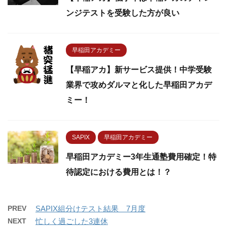
ンジテストを受験した方が良い
早稲田アカデミー
【早稲アカ】新サービス提供！中学受験
業界で攻めダルマと化した早稲田アカデ
ミー！
SAPIX
早稲田アカデミー
早稲田アカデミー3年生通塾費用確定！特
待認定における費用とは！？
PREV
SAPIX組分けテスト結果 7月度
NEXT
忙しく過ごした3連休