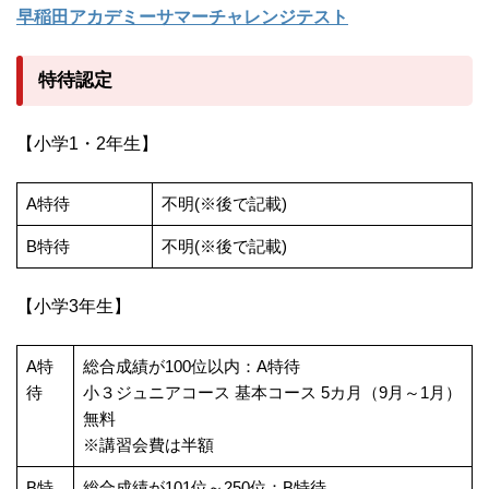
早稲田アカデミーサマーチャレンジテスト
特待認定
【小学1・2年生】
A特待
不明(※後で記載)
B特待
不明(※後で記載)
【小学3年生】
A特
総合成績が100位以内：A特待
待
小３ジュニアコース 基本コース 5カ月（9月～1月）
無料
※講習会費は半額
B特
総合成績が101位～250位：B特待