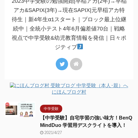
2023中学受験の勉強開始|早稲アカ(2年)→早稲
アカ&SAPIX(3年)→現在SAPIX|元早稲アカ特
待生｜新4年生α1スタート｜ブロック最上位継
続中｜全統小テスト4年6月偏差値70台｜戦略
視点で中学受験&幼児教育情報を発信｜日々ポ
ジティブ
にほんブログ村
中学受験
【中学受験】自宅学習の強い味方！BenQ
MindDuo 学習用デスクライトを導入！
2021/4/27