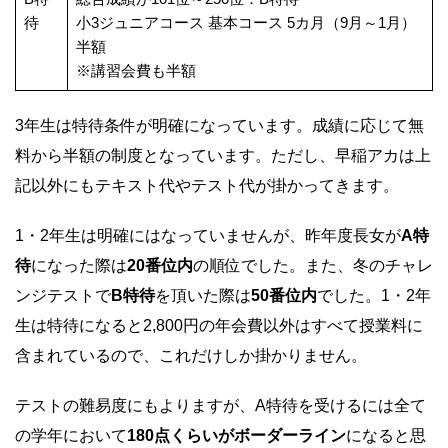
待
小3ジュニアコース 基本コース 5カ月（9月～1月）
半額
※講習会費も半額
3年生は特待条件が明確になっています。成績に応じて無
料から半額の制度となっています。ただし、早稲アカは上
記以外にもテキスト代やテスト代が掛かってきます。
1・2年生は明確にはなっていませんが、昨年度長女が
A特
待
になった際は
20番位内
の順位でした。また、冬のチャレ
ンジテストで
B特待
を頂いた際は
50番位内
でした。1・2年
生は特待になると2,800円の年会費以外はすべて授業料に
含まれているので、これだけしか掛かりません。
テストの難易度にもよりますが、A特待を受けるには全て
の学年において
180点くらいがボーダーライン
になると思