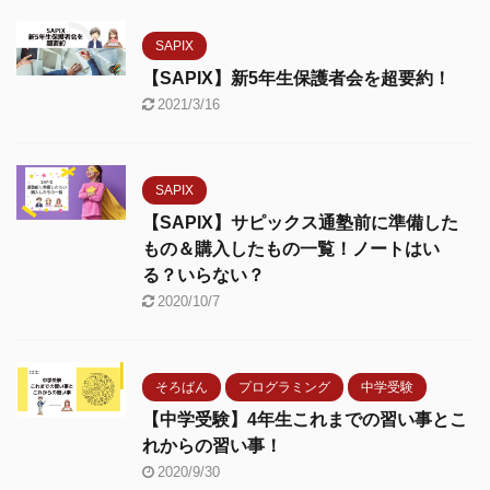
SAPIX
【SAPIX】新5年生保護者会を超要約！
2021/3/16
SAPIX
【SAPIX】サピックス通塾前に準備した
もの＆購入したもの一覧！ノートはい
る？いらない？
2020/10/7
そろばん
プログラミング
中学受験
【中学受験】4年生これまでの習い事とこ
れからの習い事！
2020/9/30