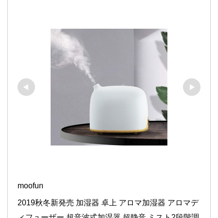
moofun
2019秋冬新発売 加湿器 卓上 アロマ加湿器 アロマデ
ィフューザー 超音波式加湿器 超静音 ミスト2段階調