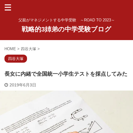
父親がマネジメントする中学受験 ～ROAD TO 2023～
戦略的3姉弟の中学受験ブログ
HOME
>
四谷大塚
>
四谷大塚
長女に内緒で全国統一小学生テストを採点してみた
2019年6月3日