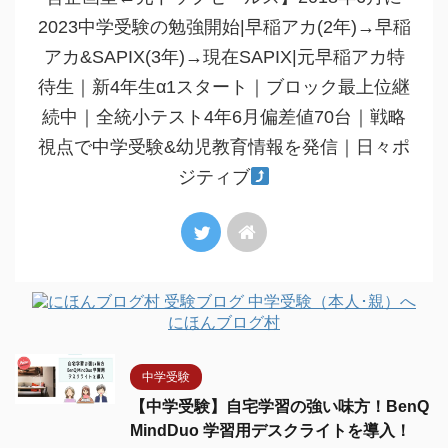
2023中学受験の勉強開始|早稲アカ(2年)→早稲
アカ&SAPIX(3年)→現在SAPIX|元早稲アカ特
待生｜新4年生α1スタート｜ブロック最上位継
続中｜全統小テスト4年6月偏差値70台｜戦略
視点で中学受験&幼児教育情報を発信｜日々ポ
ジティブ
にほんブログ村
中学受験
【中学受験】自宅学習の強い味方！BenQ
MindDuo 学習用デスクライトを導入！