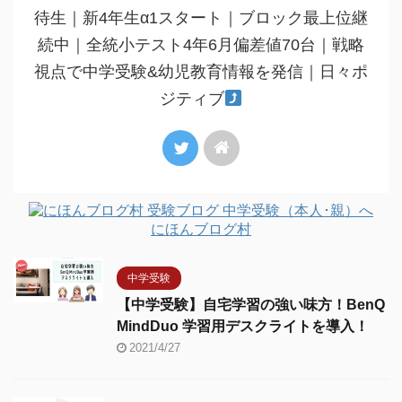
待生｜新4年生α1スタート｜ブロック最上位継
続中｜全統小テスト4年6月偏差値70台｜戦略
視点で中学受験&幼児教育情報を発信｜日々ポ
ジティブ
にほんブログ村
中学受験
【中学受験】自宅学習の強い味方！BenQ
MindDuo 学習用デスクライトを導入！
2021/4/27