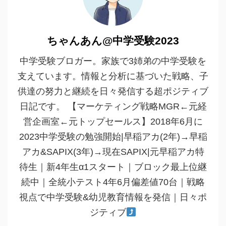
ちゃんあん@中学受験2023
中学受験ブロガー。家族で3姉弟の中学受験を
支えています。情報と分析に基づいた戦略、子
供達の努力と継続を日々発信する超ポジティブ
日記です。 【マーケティング戦略MGR←元経
営企画室←元トップセールス】2018年6月に
2023中学受験の勉強開始|早稲アカ(2年)→早稲
アカ&SAPIX(3年)→現在SAPIX|元早稲アカ特
待生｜新4年生α1スタート｜ブロック最上位継
続中｜全統小テスト4年6月偏差値70台｜戦略
視点で中学受験&幼児教育情報を発信｜日々ポ
ジティブ