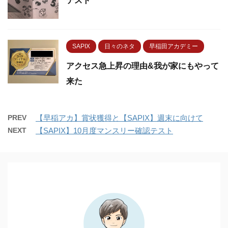
テスト
SAPIX
日々のネタ
早稲田アカデミー
アクセス急上昇の理由&我が家にもやって
来た
PREV
【早稲アカ】賞状獲得と【SAPIX】週末に向けて
NEXT
【SAPIX】10月度マンスリー確認テスト