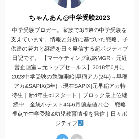
ちゃんあん@中学受験2023
中学受験ブロガー。家族で3姉弟の中学受験を
支えています。情報と分析に基づいた戦略、子
供達の努力と継続を日々発信する超ポジティブ
日記です。 【マーケティング戦略MGR←元経
営企画室←元トップセールス】2018年6月に
2023中学受験の勉強開始|早稲アカ(2年)→早稲
アカ&SAPIX(3年)→現在SAPIX|元早稲アカ特
待生｜新4年生α1スタート｜ブロック最上位継
続中｜全統小テスト4年6月偏差値70台｜戦略
視点で中学受験&幼児教育情報を発信｜日々ポ
ジティブ