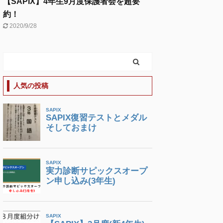
【SAPIX】4年生9月度保護者会を超要
約！
2020/9/28
人気の投稿