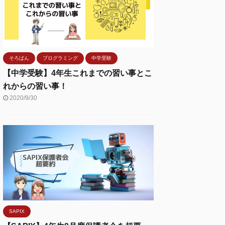
そろばん
プログラミング
中学受験
【中学受験】4年生これまでの習い事とこ
れからの習い事！
2020/9/30
SAPIX