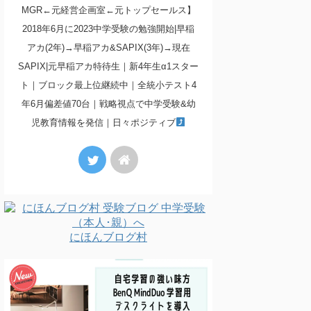
MGR←元経営企画室←元トップセールス】
2018年6月に2023中学受験の勉強開始|早稲
アカ(2年)→早稲アカ&SAPIX(3年)→現在
SAPIX|元早稲アカ特待生｜新4年生α1スター
ト｜ブロック最上位継続中｜全統小テスト4
年6月偏差値70台｜戦略視点で中学受験&幼
児教育情報を発信｜日々ポジティブ
にほんブログ村