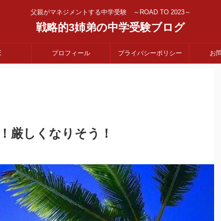
父親がマネジメントする中学受験 ～ROAD TO 2023～
戦略的3姉弟の中学受験ブログ
E
プロフィール
プライバシーポリシー
お
！厳しくなりそう！