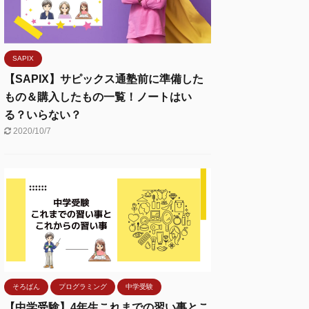
SAPIX
【SAPIX】サピックス通塾前に準備した
もの＆購入したもの一覧！ノートはい
る？いらない？
2020/10/7
そろばん
プログラミング
中学受験
【中学受験】4年生これまでの習い事とこ