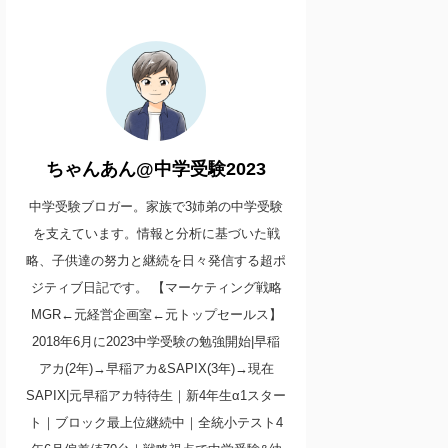
ちゃんあん@中学受験2023
中学受験ブロガー。家族で3姉弟の中学受験
を支えています。情報と分析に基づいた戦
略、子供達の努力と継続を日々発信する超ポ
ジティブ日記です。 【マーケティング戦略
MGR←元経営企画室←元トップセールス】
2018年6月に2023中学受験の勉強開始|早稲
アカ(2年)→早稲アカ&SAPIX(3年)→現在
SAPIX|元早稲アカ特待生｜新4年生α1スター
ト｜ブロック最上位継続中｜全統小テスト4