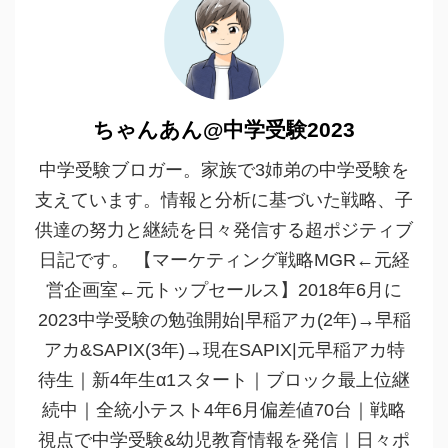
ちゃんあん@中学受験2023
中学受験ブロガー。家族で3姉弟の中学受験を
支えています。情報と分析に基づいた戦略、子
供達の努力と継続を日々発信する超ポジティブ
日記です。 【マーケティング戦略MGR←元経
営企画室←元トップセールス】2018年6月に
2023中学受験の勉強開始|早稲アカ(2年)→早稲
アカ&SAPIX(3年)→現在SAPIX|元早稲アカ特
待生｜新4年生α1スタート｜ブロック最上位継
続中｜全統小テスト4年6月偏差値70台｜戦略
視点で中学受験&幼児教育情報を発信｜日々ポ